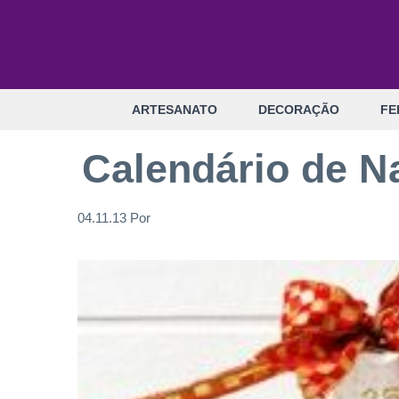
Pular
para
o
conteúdo
ARTESANATO
DECORAÇÃO
FE
Calendário de N
04.11.13
Por