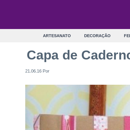
Pular
para
o
conteúdo
ARTESANATO
DECORAÇÃO
FE
Capa de Cadern
21.06.16
Por