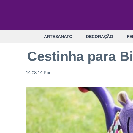
Pular
para
o
conteúdo
ARTESANATO
DECORAÇÃO
FE
Cestinha para B
14.08.14
Por