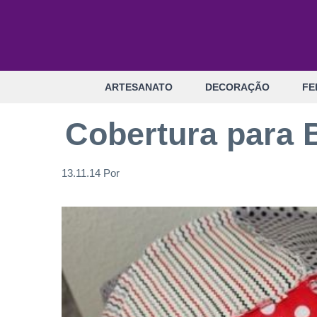
Pular
para
o
conteúdo
ARTESANATO
DECORAÇÃO
FE
Cobertura para 
13.11.14
Por