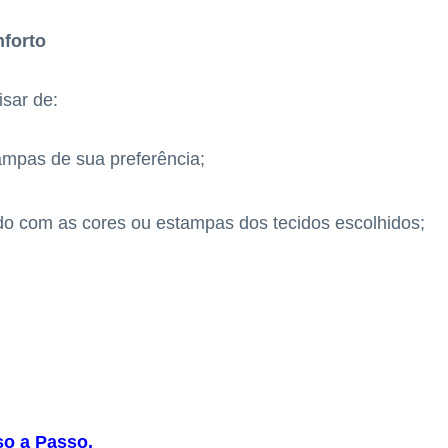
nforto
isar de:
ampas de sua preferência;
o com as cores ou estampas dos tecidos escolhidos;
so a Passo
.