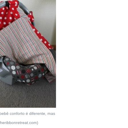
bebê conforto é diferente, mas
 theribbonretreat.com)