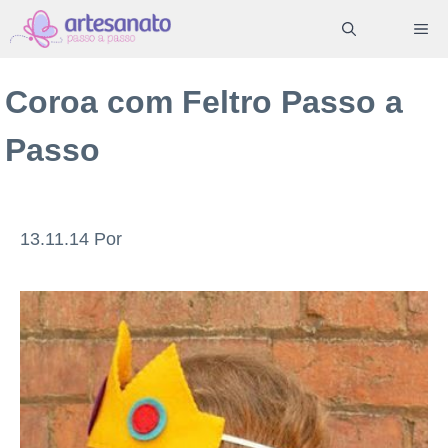
Pular
ME
para
o
Coroa com Feltro Passo a
conteúdo
Passo
13.11.14
Por