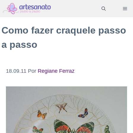
Pular
ME
para
o
Como fazer craquele passo
conteúdo
a passo
18.09.11
Por
Regiane Ferraz