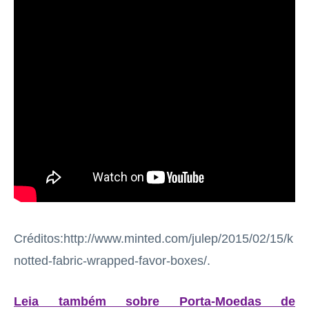
Créditos:http://www.minted.com/julep/2015/02/15/k
notted-fabric-wrapped-favor-boxes/.
Leia também sobre Porta-Moedas de