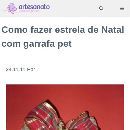
Pular
ME
para
o
Como fazer estrela de Natal
conteúdo
com garrafa pet
24.11.11
Por