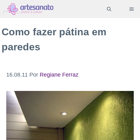
Pular
ME
para
o
Como fazer pátina em
conteúdo
paredes
16.08.11
Por
Regiane Ferraz