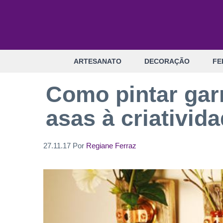
Pular
para
o
conteúdo
ARTESANATO
DECORAÇÃO
FE
Como pintar garr
asas à criativid
27.11.17
Por
Regiane Ferraz