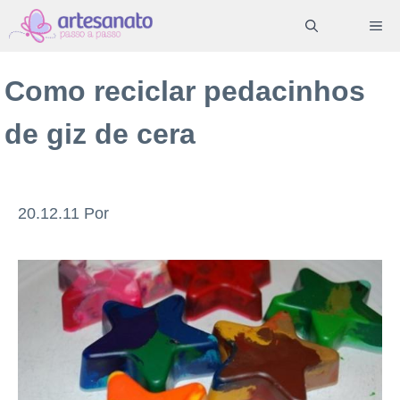
Pular
ME
para
o
Como reciclar pedacinhos
conteúdo
de giz de cera
20.12.11
Por