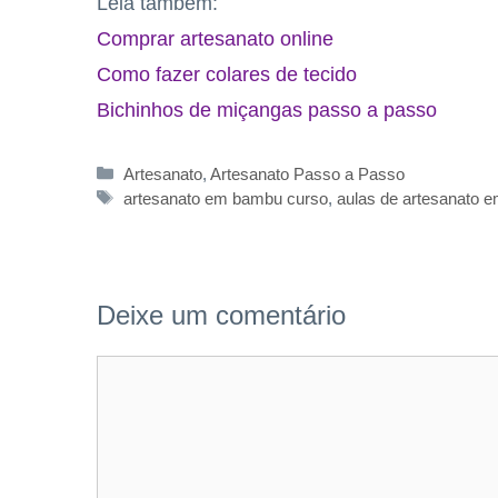
Leia também:
Comprar artesanato online
Como fazer colares de tecido
Bichinhos de miçangas passo a passo
Categorias
Artesanato
,
Artesanato Passo a Passo
Tags
artesanato em bambu curso
,
aulas de artesanato 
Deixe um comentário
Comentário