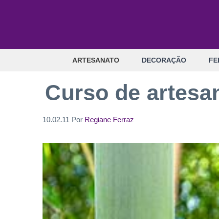
Pular
para
o
conteúdo
ARTESANATO
DECORAÇÃO
FE
Curso de artes
10.02.11
Por
Regiane Ferraz