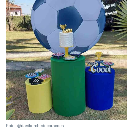
Foto: @danikerchedecoracoes