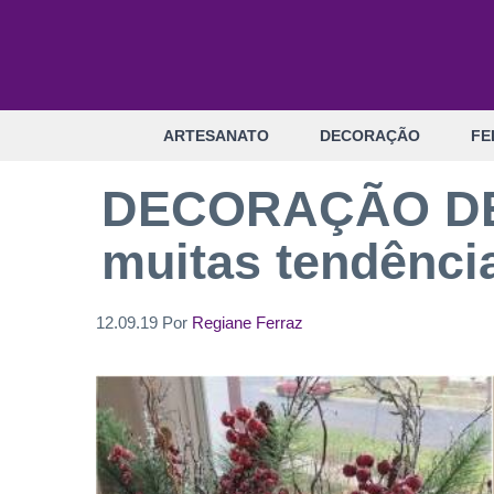
Pular
para
o
conteúdo
ARTESANATO
DECORAÇÃO
FE
DECORAÇÃO DE N
muitas tendênci
12.09.19
Por
Regiane Ferraz