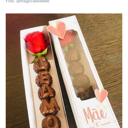
Foto: @magiccakeatelie