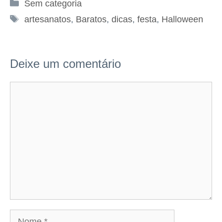
Categorias
Sem categoria
Tags
artesanatos
,
Baratos
,
dicas
,
festa
,
Halloween
Deixe um comentário
Comentário
Nome