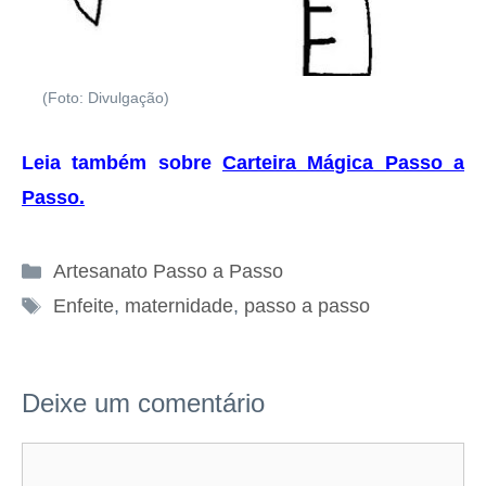
(Foto: Divulgação)
Leia também sobre
Carteira Mágica Passo a
Passo
.
Categorias
Artesanato Passo a Passo
Tags
Enfeite
,
maternidade
,
passo a passo
Deixe um comentário
Comentário