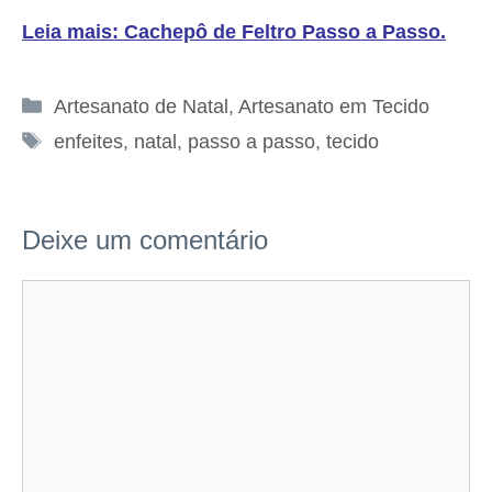
Leia mais: Cachepô de Feltro Passo a Passo
.
Categorias
Artesanato de Natal
,
Artesanato em Tecido
Tags
enfeites
,
natal
,
passo a passo
,
tecido
Deixe um comentário
Comentário