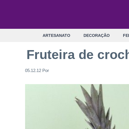
Pular
para
o
conteúdo
ARTESANATO
DECORAÇÃO
FE
Fruteira de cro
05.12.12
Por