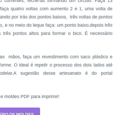
 correntes, feche-as formando um circulo. Faça 13
 faça quatro voltas com aumento 2 e 1, uma volta de
ando por trás dos pontos baixos, três voltas de pontos
o, e no meio do leque faça: um ponto baixo,depois três
 três pontos altos para formar o bico. É necessário
as mãos, faça um revestimento com saco plástico e
orme. O ideal é repetir o processo dos dois lados até
lar.A sugestão desse artesanato é do portal
s e moldes PDF para imprimir!
ERO OS MOLDES