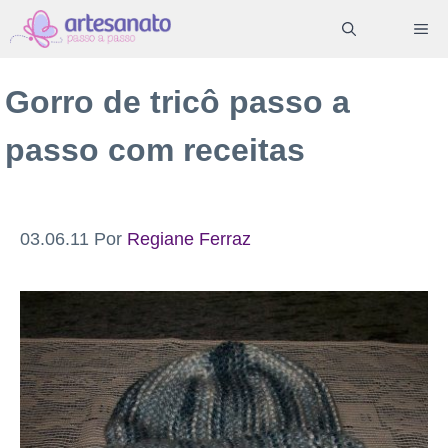
Pular
ME
para
o
Gorro de tricô passo a
conteúdo
passo com receitas
03.06.11
Por
Regiane Ferraz