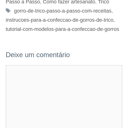
Passo a Passo
,
Como fazer artesanato
,
Tricô
Tags
gorro-de-trico-passo-a-passo-com-receitas
,
instrucoes-para-a-confeccao-de-gorros-de-trico
,
tutorial-com-modelos-para-a-confeccao-de-gorros
Deixe um comentário
Comentário