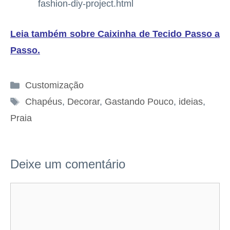
fashion-diy-project.html
Leia também sobre Caixinha de Tecido Passo a
Passo
.
Categorias
Customização
Tags
Chapéus
,
Decorar
,
Gastando Pouco
,
ideias
,
Praia
Deixe um comentário
Comentário