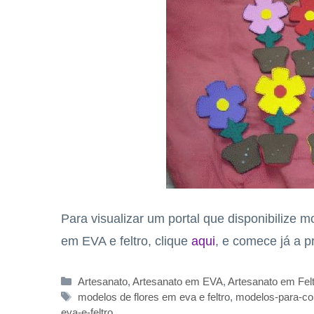
Para visualizar um portal que disponibilize 
em EVA e feltro, clique
aqui
, e comece já a pr
Categorias
Artesanato
,
Artesanato em EVA
,
Artesanato em Fel
Tags
modelos de flores em eva e feltro
,
modelos-para-con
eva-e-feltro