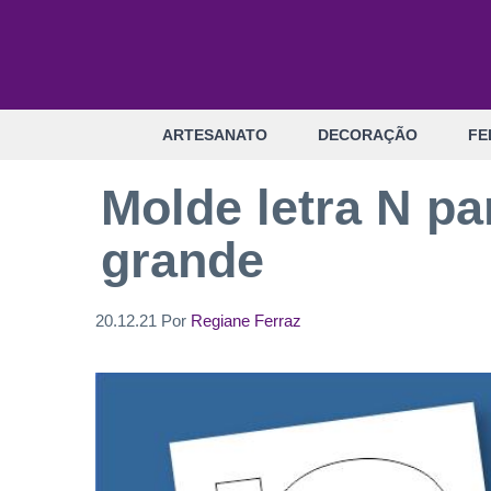
Pular
para
o
conteúdo
ARTESANATO
DECORAÇÃO
FE
Molde letra N pa
grande
20.12.21
Por
Regiane Ferraz