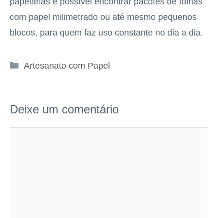
papelarias é possível encontrar pacotes de folhas
com papel milimetrado ou até mesmo pequenos
blocos, para quem faz uso constante no dia a dia.
Categorias
Artesanato com Papel
Deixe um comentário
Comentário