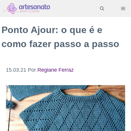
Pular
ME
para
o
Ponto Ajour: o que é e
conteúdo
como fazer passo a passo
15.03.21
Por
Regiane Ferraz