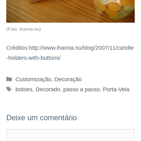
(Foto: ihanna.nu)
Créditos:http://www.ihanna.nu/blog/2007/11/candle
-holders-with-buttons/
Categorias
Customização
,
Decoração
Tags
botoes
,
Decorado
,
passo a passo
,
Porta-Vela
Deixe um comentário
Comentário