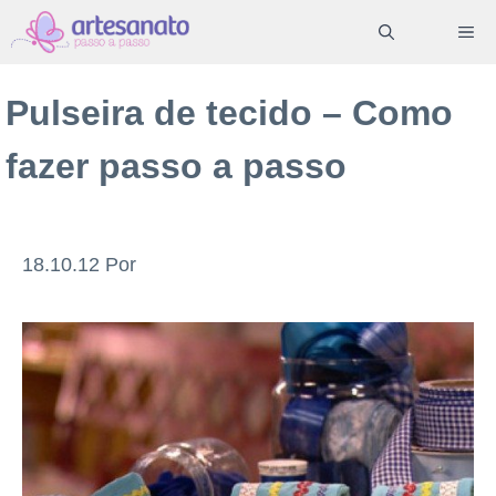
Pular
ME
para
o
Pulseira de tecido – Como
conteúdo
fazer passo a passo
18.10.12
Por