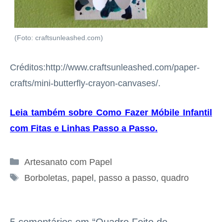
(Foto: craftsunleashed.com)
Créditos:http://www.craftsunleashed.com/paper-
crafts/mini-butterfly-crayon-canvases/.
Leia também sobre Como Fazer Móbile Infantil
com Fitas e Linhas Passo a Passo
.
Categorias
Artesanato com Papel
Tags
Borboletas
,
papel
,
passo a passo
,
quadro
5 comentários em “Quadro Feito de