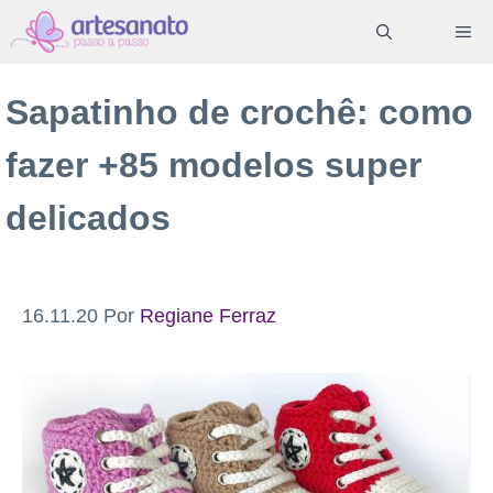
Pular
ME
para
o
Sapatinho de crochê: como
conteúdo
fazer +85 modelos super
delicados
16.11.20
Por
Regiane Ferraz