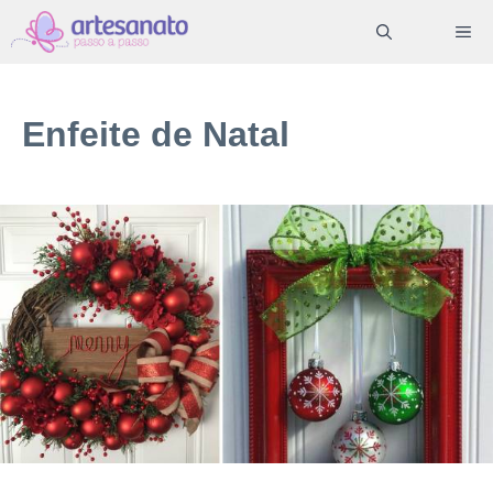
Pular
ME
para
o
conteúdo
Enfeite de Natal