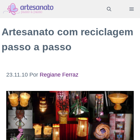
Pular
ME
para
o
Artesanato com reciclagem
conteúdo
passo a passo
23.11.10
Por
Regiane Ferraz