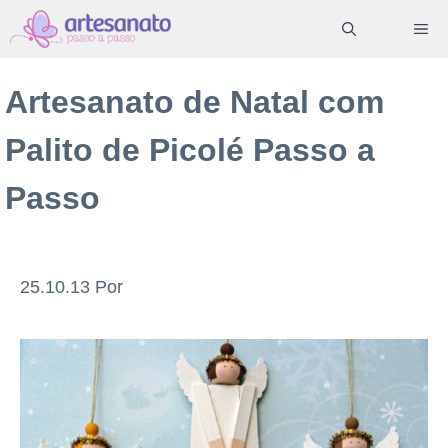
Pular
ME
para
o
Artesanato de Natal com
conteúdo
Palito de Picolé Passo a
Passo
25.10.13
Por