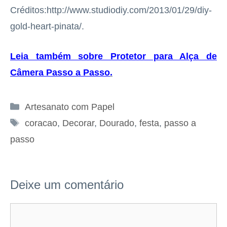
Créditos:http://www.studiodiy.com/2013/01/29/diy-
gold-heart-pinata/.
Leia também sobre Protetor para Alça de
Câmera Passo a Passo
.
Categorias
Artesanato com Papel
Tags
coracao
,
Decorar
,
Dourado
,
festa
,
passo a
passo
Deixe um comentário
Comentário