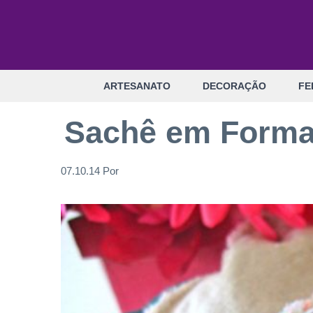
Pular
para
o
conteúdo
ARTESANATO
DECORAÇÃO
FE
Sachê em Format
07.10.14
Por