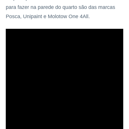
para fazer na parede do quarto são das marcas
Posca, Unipaint e Molotow One 4All.