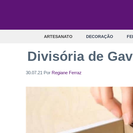
Pular
para
o
conteúdo
ARTESANATO
DECORAÇÃO
FE
Divisória de Gave
30.07.21
Por
Regiane Ferraz