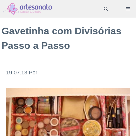
Pular
ME
para
o
Gavetinha com Divisórias
conteúdo
Passo a Passo
19.07.13
Por