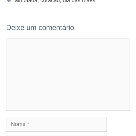
almofada
,
coracao
,
dia das maes
Deixe um comentário
Comentário
Nome