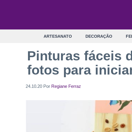
Pular
para
o
conteúdo
ARTESANATO
DECORAÇÃO
FE
Pinturas fáceis 
fotos para inicia
24.10.20
Por
Regiane Ferraz