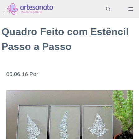
Pular
ME
para
o
Quadro Feito com Estêncil
conteúdo
Passo a Passo
06.06.16
Por