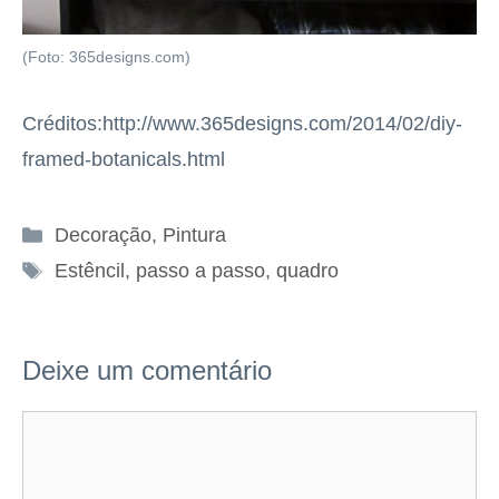
(Foto: 365designs.com)
Créditos:http://www.365designs.com/2014/02/diy-
framed-botanicals.html
Categorias
Decoração
,
Pintura
Tags
Estêncil
,
passo a passo
,
quadro
Deixe um comentário
Comentário