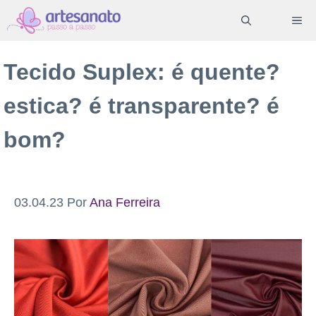
Pular
ME
para
o
Tecido Suplex: é quente?
conteúdo
estica? é transparente? é
bom?
03.04.23
Por
Ana Ferreira