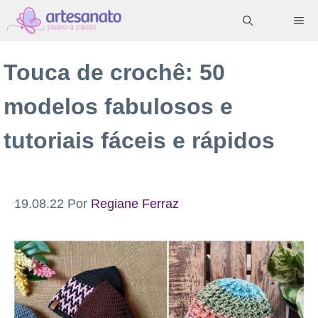
Pular
ME
para
o
Touca de crochê: 50
conteúdo
modelos fabulosos e
tutoriais fáceis e rápidos
19.08.22
Por
Regiane Ferraz