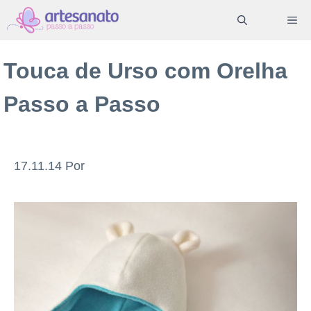
Pular
ME
para
o
Touca de Urso com Orelha
conteúdo
Passo a Passo
17.11.14
Por