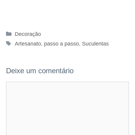
Categorias
Decoração
Tags
Artesanato
,
passo a passo
,
Suculentas
Deixe um comentário
Comentário