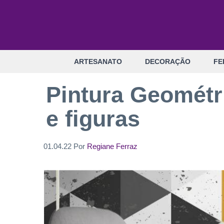
Pular
para
o
conteúdo
ARTESANATO
DECORAÇÃO
FE
Pintura Geométri
e figuras
01.04.22
Por
Regiane Ferraz