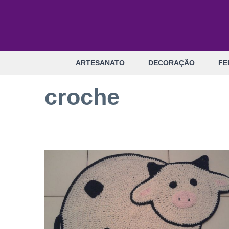
Pular
para
o
conteúdo
ARTESANATO
DECORAÇÃO
FE
croche