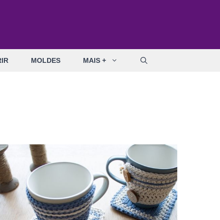
IR
MOLDES
MAIS +